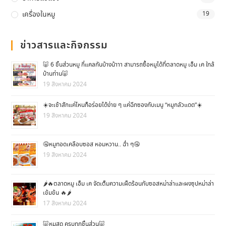
เครื่องในหมู
19
ข่าวสารและกิจกรรม
🐷 6 ชิ้นส่วนหมู กี่แคลกันบ้างน้าาา สามารถซื้อหมูได้ที่ตลาดหมู เอ็ม เค ใกล้
บ้านท่าน🐷
19 สิงหาคม 2024
☀️จะเช้าสักแค่ไหนก็อร่อยได้ง่าย ๆ แค่ฉีกซองกับเมนู “หมูกลัวแดด”☀️
19 สิงหาคม 2024
🤤หมูทอดเคลือบซอส หอมหวาน.. ฉ่ำ ๆ🤤
19 สิงหาคม 2024
🌶🔥ตลาดหมู เอ็ม เค จัดเต็มความเผ็ดร้อนกับซอสหม่าล่าและผงซุปหม่าล่า
เข้มข้น 🔥🌶
17 สิงหาคม 2024
🐷หมูสด ครบทุกชิ้นส่วน🐷