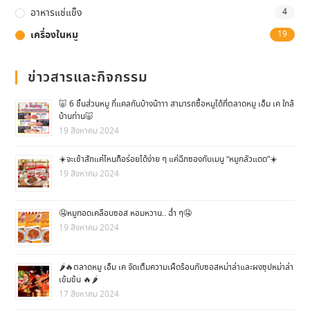
อาหารแช่แข็ง
4
เครื่องในหมู
19
ข่าวสารและกิจกรรม
🐷 6 ชิ้นส่วนหมู กี่แคลกันบ้างน้าาา สามารถซื้อหมูได้ที่ตลาดหมู เอ็ม เค ใกล้
บ้านท่าน🐷
19 สิงหาคม 2024
☀️จะเช้าสักแค่ไหนก็อร่อยได้ง่าย ๆ แค่ฉีกซองกับเมนู “หมูกลัวแดด”☀️
19 สิงหาคม 2024
🤤หมูทอดเคลือบซอส หอมหวาน.. ฉ่ำ ๆ🤤
19 สิงหาคม 2024
🌶🔥ตลาดหมู เอ็ม เค จัดเต็มความเผ็ดร้อนกับซอสหม่าล่าและผงซุปหม่าล่า
เข้มข้น 🔥🌶
17 สิงหาคม 2024