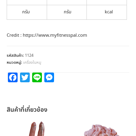
กรัม
กรัม
kcal
Credit : https://www.myfitnesspal.com
รหัสสินค้า:
1124
หมวดหมู่:
เครื่องในหมู
F
T
Li
M
a
w
n
e
c
itt
e
ss
e
er
e
สินค้าที่เกี่ยวข้อง
b
n
o
g
o
er