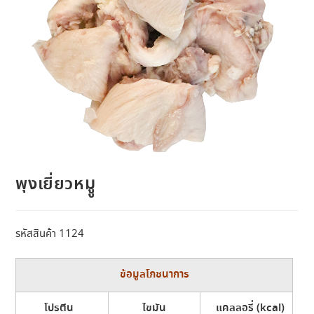
พุงเยี่ยวหมูู
รหัสสินค้า 1124
ข้อมูลโภชนาการ
โปรตีน
ไขมัน
แคลลอรี่ (kcal)