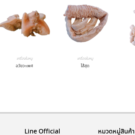
เครื่องในหมู
เครื่องในหมู
อวัยวะเพศ
ไส้สุด
Line Official
หมวดหมู่สินค้า