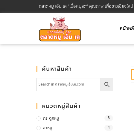
ตลาดหมู เอ็ม เค “เนื้อหมูสด” คุณภาพ เพื่อชาวเชียงใหม่
หน้าหล
ค้นหาสินค้า
หมวดหมู่สินค้า
กระดูกหมู
8
ขาหมู
4