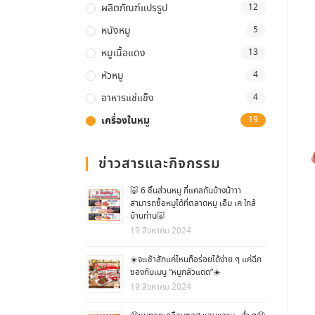
ผลิตภัณฑ์แปรรูป
12
หนังหมู
5
หมูเนื้อแดง
13
หัวหมู
4
อาหารแช่แข็ง
4
เครื่องในหมู
19
ข่าวสารและกิจกรรม
🐷 6 ชิ้นส่วนหมู กี่แคลกันบ้างน้าาา
สามารถซื้อหมูได้ที่ตลาดหมู เอ็ม เค ใกล้
บ้านท่าน🐷
19 สิงหาคม 2024
☀️จะเช้าสักแค่ไหนก็อร่อยได้ง่าย ๆ แค่ฉีก
ซองกับเมนู “หมูกลัวแดด”☀️
19 สิงหาคม 2024