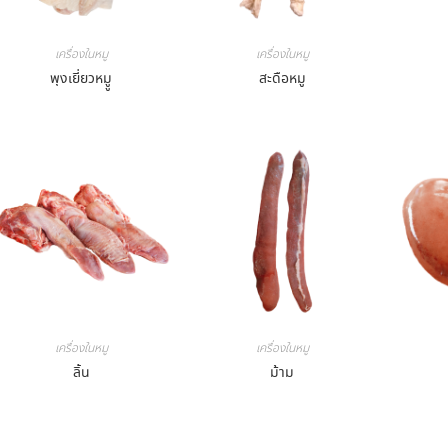
เครื่องในหมู
เครื่องในหมู
พุงเยี่ยวหมูู
สะดือหมู
เครื่องในหมู
เครื่องในหมู
ลิ้น
ม้าม