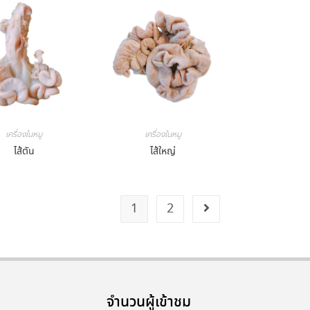
เครื่องในหมู
เครื่องในหมู
ไส้ตัน
ไส้ใหญ่
1
2
จำนวนผู้เข้าชม