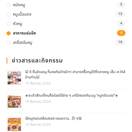
หนังหมู
5
หมูเนื้อแดง
13
หัวหมู
4
อาหารแช่แข็ง
4
เครื่องในหมู
19
ข่าวสารและกิจกรรม
🐷 6 ชิ้นส่วนหมู กี่แคลกันบ้างน้าาา สามารถซื้อหมูได้ที่ตลาดหมู เอ็ม เค ใกล้
บ้านท่าน🐷
19 สิงหาคม 2024
☀️จะเช้าสักแค่ไหนก็อร่อยได้ง่าย ๆ แค่ฉีกซองกับเมนู “หมูกลัวแดด”☀️
19 สิงหาคม 2024
🤤หมูทอดเคลือบซอส หอมหวาน.. ฉ่ำ ๆ🤤
19 สิงหาคม 2024