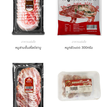
อาหารแช่แข็ง
อาหารแช่แข็ง
หมูสามชั้นสไลด์ชาบู
หมูกลัวแดด 300กรัม