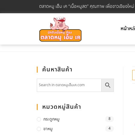
ตลาดหมู เอ็ม เค “เนื้อหมูสด” คุณภาพ เพื่อชาวเชียงใหม่
หน้าหล
ค้นหาสินค้า
หมวดหมู่สินค้า
กระดูกหมู
8
ขาหมู
4