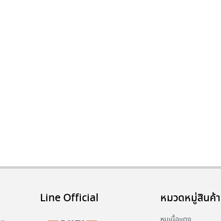
Line Official
หมวดหมู่สินค้า
หมูเนื้อแดง