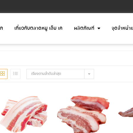
ัก
เกี่ยวกับตลาดหมู เอ็ม เค
ผลิตภัณฑ์
จุดจำหน่า
เรียงตามลำดับล่าสุด