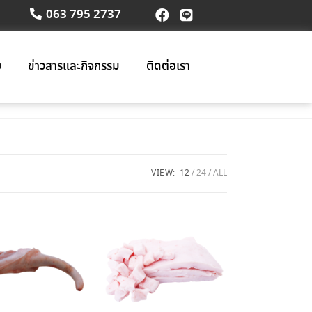
063 795 2737
ย
ข่าวสารและกิจกรรม
ติดต่อเรา
VIEW:
12
24
ALL