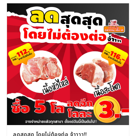
ลดสุดสุด โดยไม่ต้องต่อ จ้าาาา‼️