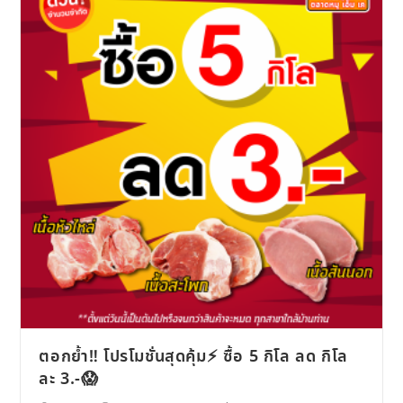
ตอกย้ำ‼️ โปรโมชั่นสุดคุ้ม⚡️ ซื้อ 5 กิโล ลด กิโล
ละ 3.-😱