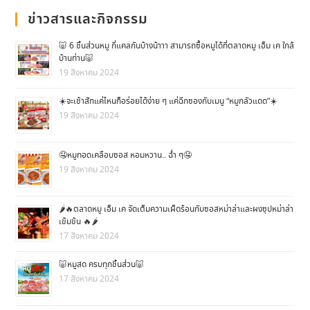
ข่าวสารและกิจกรรม
🐷 6 ชิ้นส่วนหมู กี่แคลกันบ้างน้าาา สามารถซื้อหมูได้ที่ตลาดหมู เอ็ม เค ใกล้
บ้านท่าน🐷
19 สิงหาคม 2024
☀️จะเช้าสักแค่ไหนก็อร่อยได้ง่าย ๆ แค่ฉีกซองกับเมนู “หมูกลัวแดด”☀️
19 สิงหาคม 2024
🤤หมูทอดเคลือบซอส หอมหวาน.. ฉ่ำ ๆ🤤
19 สิงหาคม 2024
🌶🔥ตลาดหมู เอ็ม เค จัดเต็มความเผ็ดร้อนกับซอสหม่าล่าและผงซุปหม่าล่า
เข้มข้น 🔥🌶
17 สิงหาคม 2024
🐷หมูสด ครบทุกชิ้นส่วน🐷
17 สิงหาคม 2024