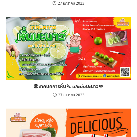
27 มกราคม 2023
🐷เทคนิคการหั่น🔪 และบีบมะนาว🤏
27 เมษายน 2023