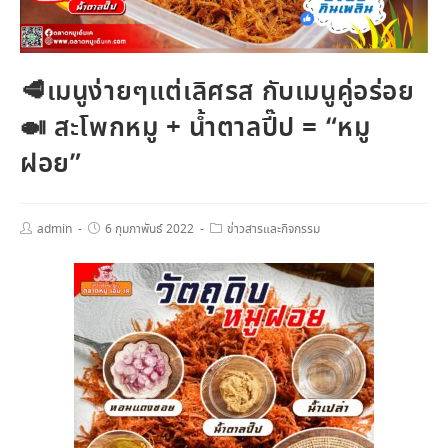
🥩เมนูง่ายๆแต่เลิศรส กับเมนูคู่อร่อย
🍛 สะโพกหมู + น้ำตาลปี๊ป = “หมู
ฝอย”
admin
6 กุมภาพันธ์ 2022
ข่าวสารและกิจกรรม