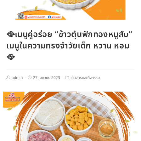
🥘เมนูคู่อร่อย “ข้าวตุ๋นฟักทองหมูสับ”
เมนูในความทรงจำวัยเด็ก หวาน หอม
🥘
admin
27 เมษายน 2023
ข่าวสารและกิจกรรม