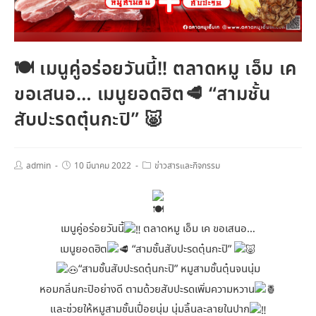
🍽 เมนูคู่อร่อยวันนี้‼ ตลาดหมู เอ็ม เค
ขอเสนอ… เมนูยอดฮิต🥩 “สามชั้น
สับปะรดตุ๋นกะปิ” 🐷
admin
10 มีนาคม 2022
ข่าวสารและกิจกรรม
เมนูคู่อร่อยวันนี้
ตลาดหมู เอ็ม เค ขอเสนอ…
เมนูยอดฮิต
“สามชั้นสับปะรดตุ๋นกะปิ”
“สามชั้นสับปะรดตุ๋นกะปิ” หมูสามชั้นตุ๋นจนนุ่ม
หอมกลิ่นกะปิอย่างดี ตามด้วยสับปะรดเพิ่มความหวาน
และช่วยให้หมูสามชั้นเปื่อยนุ่ม นุ่มลิ้นละลายในปาก