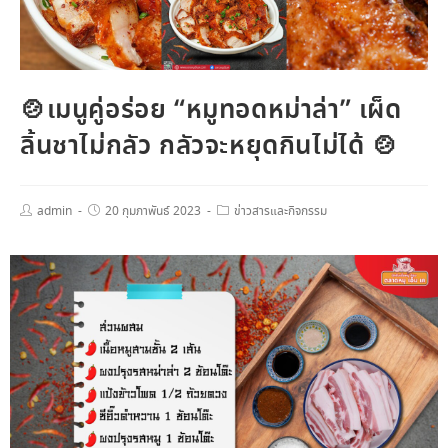
🍲เมนูคู่อร่อย “หมูทอดหม่าล่า” เผ็ด
ลิ้นชาไม่กลัว กลัวจะหยุดกินไม่ได้ 🍲
admin
20 กุมภาพันธ์ 2023
ข่าวสารและกิจกรรม