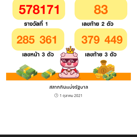
สลากกินแบ่งรัฐบาล
1 ตุลาคม 2021