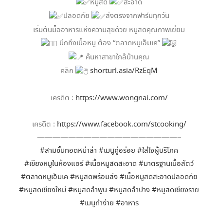
หมูสด
สะอาด
ปลอดภัย
ส่งตรงจากฟาร์มทุกวัน
เริ่มต้นมื้ออาหารแห่งความสุขด้วย หมูสดคุณภาพเยี่ยม
นึกถึงเนื้อหมู ต้อง “ตลาดหมูเอ็มเค”
ค้นหาสาขาใกล้บ้านคุณ
คลิก
shorturl.asia/RzEqM
เครดิต :
https://www.wongnai.com/
เครดิต :
https://www.facebook.com/stcooking/
——————————————————–
#สามชั้นทอดหม่าล่า
#เมนูคู่อร่อย
#ใส่ใจผู้บริโภค
#เขียงหมูในห้องแอร์
#เนื้อหมูสดสะอาด
#มาตรฐานเนื้อสัตว์
#ตลาดหมูเอ็มเค
#หมูสดพร้อมส่ง
#เนื้อหมูสดสะอาดปลอดภัย
#หมูสดเชียงใหม่
#หมูสดลำพูน
#หมูสดลำปาง
#หมูสดเชียงราย
#เมนูทำง่าย
#อาหาร