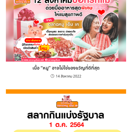
เนื้อ “หมู” อาจไม่ใช่ของขวัญที่ดีที่สุด
14 สิงหาคม 2022