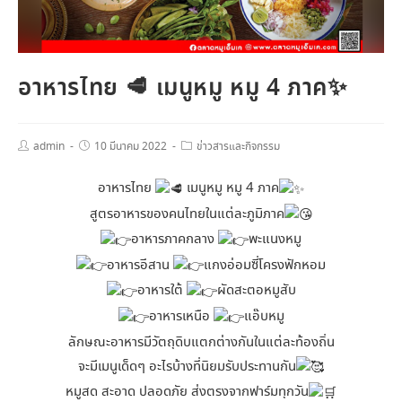
อาหารไทย 🥩 เมนูหมู หมู 4 ภาค✨
admin
10 มีนาคม 2022
ข่าวสารและกิจกรรม
อาหารไทย
เมนูหมู หมู 4 ภาค
สูตรอาหารของคนไทยในแต่ละภูมิภาค
อาหารภาคกลาง
พะแนงหมู
อาหารอีสาน
แกงอ่อมซี่โครงฟักหอม
อาหารใต้
ผัดสะตอหมูสับ
อาหารเหนือ
แอ๊บหมู
ลักษณะอาหารมีวัตถุดิบแตกต่างกันในแต่ละท้องถิ่น
จะมีเมนูเด็ดๆ อะไรบ้างที่นิยมรับประทานกัน
หมูสด สะอาด ปลอดภัย ส่งตรงจากฟาร์มทุกวัน