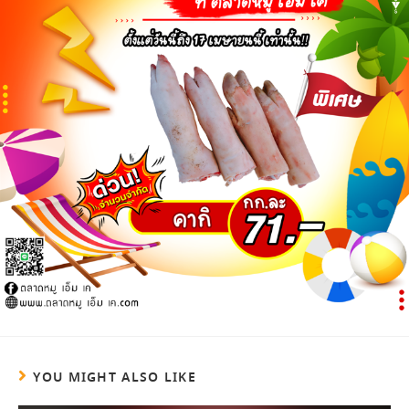
YOU MIGHT ALSO LIKE